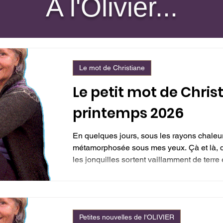
A l'Olivier...
Le mot de Christiane
Le petit mot de Chris
printemps 2026
En quelques jours, sous les rayons chaleure
métamorphosée sous mes yeux. Çà et là,
les jonquilles sortent vaillamment de terre 
sautillent en tous sens. Cette force de vie 
me nourrit et m’émerveille. Cette année, l
ces derniers mois me rendent particulièreme
et douceur printanières. Et toute no
Petites nouvelles de l'OLIVIER