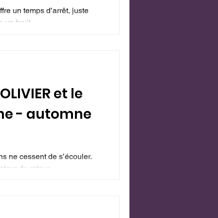
ffre un temps d’arrêt, juste
 un bruit...
OLIVIER et le
ane - automne
ns ne cessent de s’écouler.
ateur du retour...