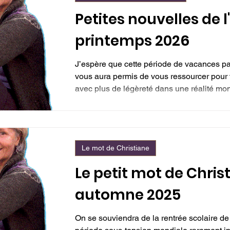
Petites nouvelles de l
printemps 2026
J’espère que cette période de vacances par
vous aura permis de vous ressourcer pour v
avec plus de légèreté dans une réalité mo
bousculante. Et il y a de quoi être déconcer
tsunami qui traverse notre vieux monde, un
renouveau, une force tangible s’infiltre av
grande patience. Imperturbablement, elle
Le mot de Christiane
Le petit mot de Chris
automne 2025
On se souviendra de la rentrée scolaire 