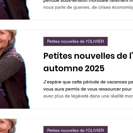
période sous-tension mondiale rarement in
nous parle de guerres, de crises économi
pollutions, de violence dans les villes, de
précédent, de conflits sociaux et de grèves,
On finit même par s’y habituer...
Petites nouvelles de l'OLIVIER
Petites nouvelles de l
automne 2025
J’espère que cette période de vacances par
vous aura permis de vous ressourcer pour v
avec plus de légèreté dans une réalité mo
bousculante. Et il y a de quoi être déconcer
tsunami qui traverse notre vieux monde, un
renouveau, une force tangible s’infiltre av
grande patience. Imperturbablement, elle
Petites nouvelles de l'OLIVIER