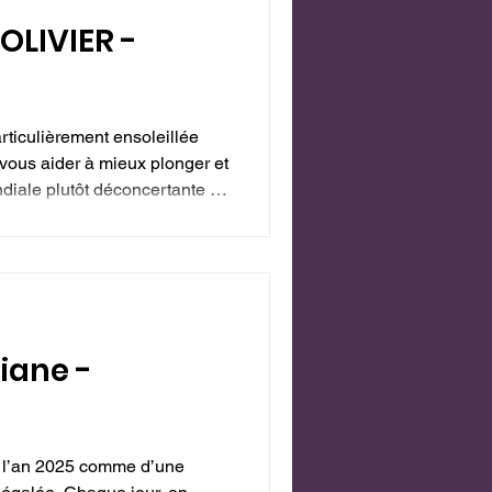
'OLIVIER -
ticulièrement ensoleillée
ous aider à mieux plonger et
ndiale plutôt déconcertante et
té ! Toutefois, malgré ce
e Lumière, une énergie de
ec une telle puissance et une
tiane -
de l’an 2025 comme d’une