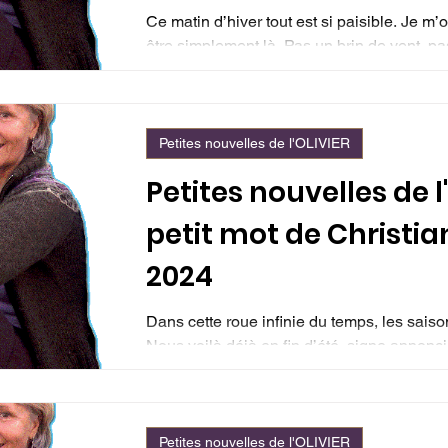
Ce matin d’hiver tout est si paisible. Je m’o
être simplement là. Pas un brin de vent, pas
Petites nouvelles de l'OLIVIER
Petites nouvelles de l'
petit mot de Christi
2024
Dans cette roue infinie du temps, les saiso
Nous voilà déjà en fin d’été, signe annonci
Petites nouvelles de l'OLIVIER