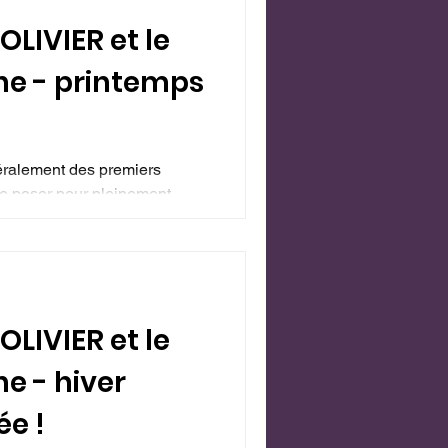
OLIVIER et le
ane - printemps
téralement des premiers
e poser pour pleinement...
OLIVIER et le
ne - hiver
e !