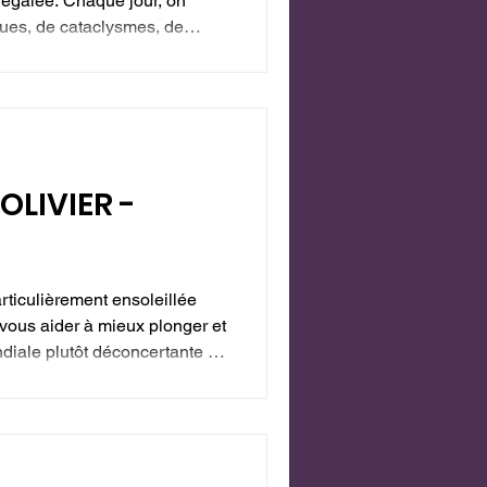
égalée. Chaque jour, on
ques, de cataclysmes, de
 drogue, d’incendies sans
 ... la liste est bien longue !
'OLIVIER -
ticulièrement ensoleillée
ous aider à mieux plonger et
ndiale plutôt déconcertante et
té ! Toutefois, malgré ce
e Lumière, une énergie de
ec une telle puissance et une