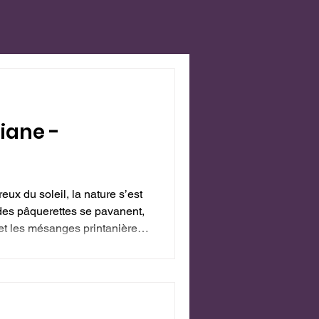
tiane -
ux du soleil, la nature s’est
 des pâquerettes se pavanent,
et les mésanges printanières
à chaque fois me surprend,
a lourdeur des évènements de
nt sensible à cette lumière