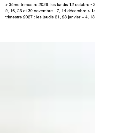
Enracinement de l'Homme
> 3ème trimestre 2026: les lundis 12 octobre - 2,
9, 16, 23 et 30 novembre - 7, 14 décembre > 1er
trimestre 2027 : les jeudis 21, 28 janvier – 4, 18
février – 18, 25 mars – 1, 8 avril 2 > 2ème
trimestre 2027 : les vendredis 9, 16 avril - 14, 21,
28 mai - 11, 18 et 25 juin 2027