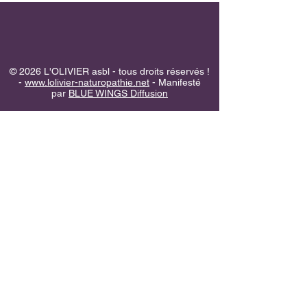
© 2026 L'OLIVIER asbl - tous droits réservés !
-
www.lolivier-naturopathie.net
- Manifesté
par
BLUE WINGS Diffusion