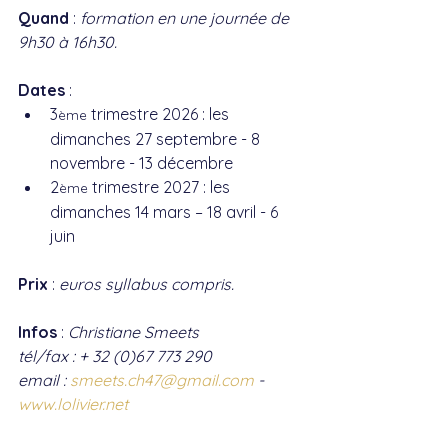
Quand
 : 
formation en une journée de 
9h30 à 16h30.
Dates
 : 
3
 trimestre 2026 : les 
ème
dimanches 27 septembre - 8 
novembre - 13 décembre 
2
 trimestre 2027 : les 
ème
dimanches 14 mars – 18 avril - 6 
juin 
Prix
 : 
euros syllabus compris. 
Infos
 : 
Christiane Smeets
tél/fax : + 32 (0)67 773 290 
email : 
smeets.ch47@gmail.com
 - 
www.lolivier.net