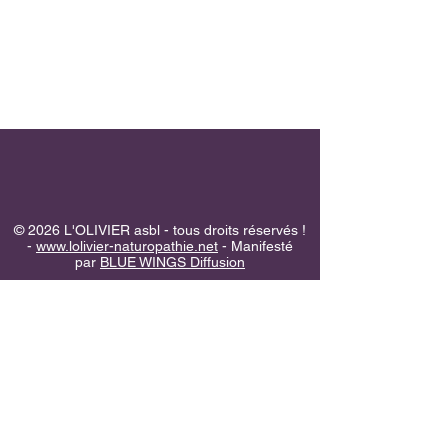
© 2026 L'OLIVIER asbl - tous droits réservés !
-
www.lolivier-naturopathie.net
- Manifesté
par
BLUE WINGS Diffusion