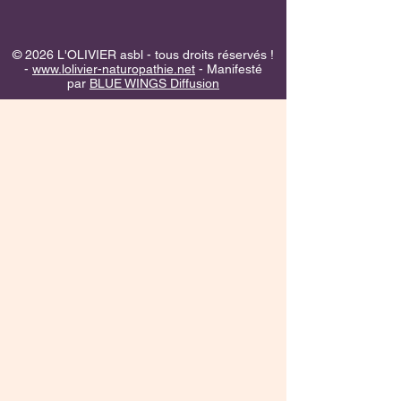
© 2026 L'OLIVIER asbl - tous droits réservés !
-
www.lolivier-naturopathie.net
- Manifesté
par
BLUE WINGS Diffusion