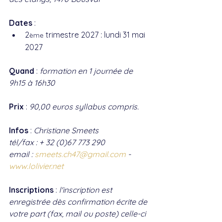
Dates
 : 
2
 trimestre 2027 : lundi 31 mai 
ème
2027
Quand
 : 
formation en 1 journée de 
9h15 à 16h30
Prix
 : 
90,00 euros syllabus compris.
Infos
 : 
Christiane Smeets
tél/fax : + 32 (0)67 773 290 
email : 
smeets.ch47@gmail.com
 - 
www.lolivier.net
Inscriptions
 : 
l'inscription est 
enregistrée dès confirmation écrite de 
votre part (fax, mail ou poste) celle-ci 