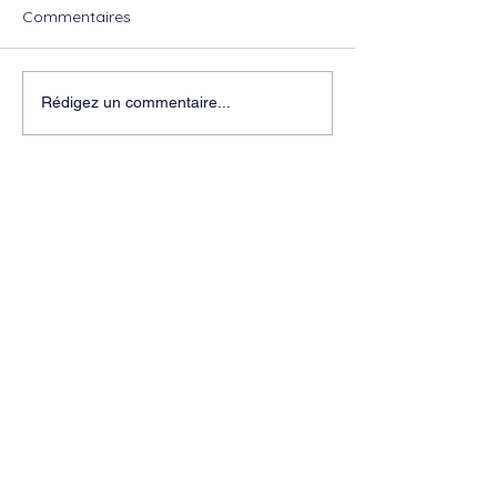
Commentaires
Rédigez un commentaire...
© 2026 L'OLIVIER asbl - tous droits réservés !
-
www.lolivier-naturopathie.net
- Manifesté
par
BLUE WINGS Diffusion